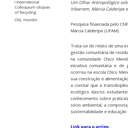
Um Olhar Antropológico sob
I International
Colloquium Utopias
Iribarrem, Márcia Calderipe 
of Recycling
Olá, mundo!
Pesquisa financiada pelo CNP
Márcia Calderipe (UFAM)
Trata-se do relato de uma ex
gestão comunitária de resídu
na comunidade Chico Mende
iniciativa comunitária e d
ocorreu na escola Chico Men
sua construção e alimentaçã
a concluir que a transdicip
ecológico das/os estudante
conhecimento sobre práticas
sócio ambiental, a compost
sustentabilidade e educação 
Link para o artigo