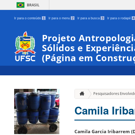
BRASIL
Ir para o conteúdo
1
Ir para o menu
2
Ir para a busca
3
Ir para o rodapé
4
Projeto Antropologi
Sólidos e Experiênc
(Página em Constru
Pesquisadores Envolvid
Camila Irib
Camila Garcia Iribarrem 