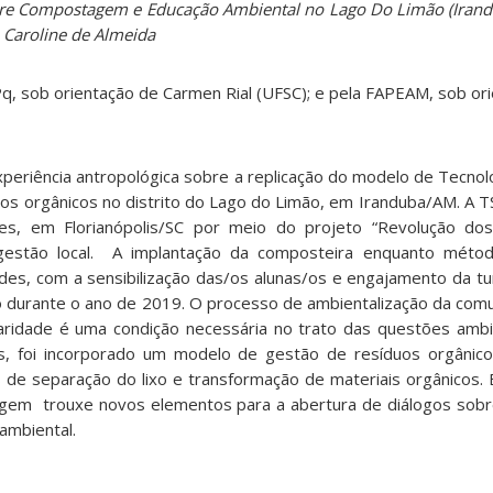
re Compostagem e Educação Ambiental no Lago Do Limão (Irand
e Caroline de Almeida
q, sob orientação de Carmen Rial (UFSC); e pela FAPEAM, sob or
periência antropológica sobre a replicação do modelo de Tecnolo
os orgânicos no distrito do Lago do Limão, em Iranduba/AM. A TS
s, em Florianópolis/SC por meio do projeto “Revolução dos
e gestão local. A implantação da composteira enquanto métod
des, com a sensibilização das/os alunas/os e engajamento da tu
o durante o ano de 2019. O processo de ambientalização da com
linaridade é uma condição necessária no trato das questões ambi
s, foi incorporado um modelo de gestão de resíduos orgânico
 de separação do lixo e transformação de materiais orgânicos
agem trouxe novos elementos para a abertura de diálogos sob
ambiental.