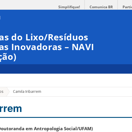
Simplifique!
Comunica BR
Parti
as do Lixo/Resíduos
ias Inovadoras – NAVI
ção)
os
Camila Iribarrem
arrem
(Doutoranda em Antropologia Social/UFAM)