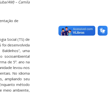
uba/AM) – Camila
ientação de
gia Social (TS) de
 foi desenvolvida
 Baldinhos”, uma
o socioambiental
rma de 5º. ano na
unidade levou-nos
entais. No idioma
s, ampliando seu
. Enquanto método
re meio ambiente,