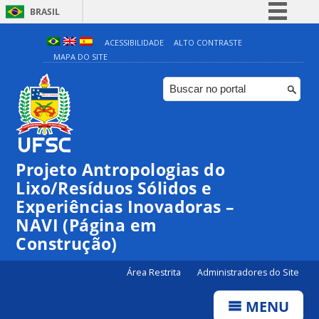
BRASIL
Simplifique!
ACESSIBILIDADE
ALTO CONTRASTE
MAPA DO SITE
Comunica BR
Participe
Acesso à informação
Legislação
Canais
Projeto Antropologias do
Lixo/Resíduos Sólidos e
Experiências Inovadoras –
NAVI (Página em
Construção)
Área Restrita
Administradores do Site
MENU