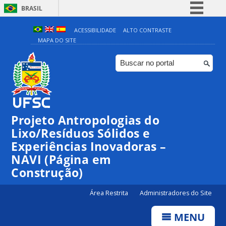
BRASIL
Simplifique!
ACESSIBILIDADE
ALTO CONTRASTE
MAPA DO SITE
Comunica BR
Participe
Acesso à informação
Legislação
Canais
Projeto Antropologias do
Lixo/Resíduos Sólidos e
Experiências Inovadoras –
NAVI (Página em
Construção)
Área Restrita
Administradores do Site
MENU