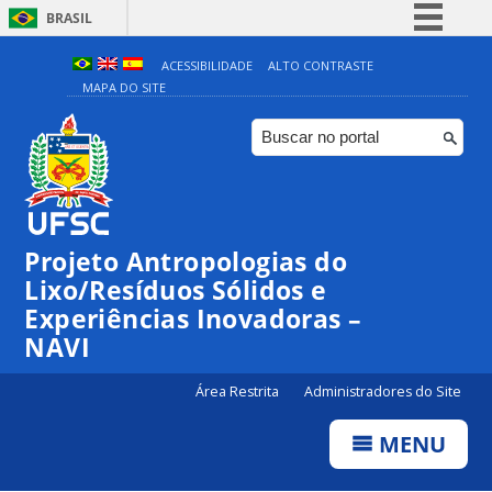
BRASIL
Simplifique!
ACESSIBILIDADE
ALTO CONTRASTE
MAPA DO SITE
Comunica BR
Participe
Acesso à informação
Legislação
Canais
Projeto Antropologias do
Lixo/Resíduos Sólidos e
Experiências Inovadoras –
NAVI
Área Restrita
Administradores do Site
MENU