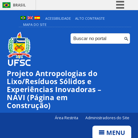
BRASIL
Simplifique!
ACESSIBILIDADE
ALTO CONTRASTE
MAPA DO SITE
Comunica BR
Participe
Acesso à informação
Legislação
Canais
Projeto Antropologias do
Lixo/Resíduos Sólidos e
Experiências Inovadoras –
NAVI (Página em
Construção)
Área Restrita
Administradores do Site
MENU