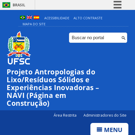
BRASIL
Simplifique!
ACESSIBILIDADE
ALTO CONTRASTE
MAPA DO SITE
Comunica BR
Participe
Acesso à informação
Legislação
Canais
Projeto Antropologias do
Lixo/Resíduos Sólidos e
Experiências Inovadoras –
NAVI (Página em
Construção)
Área Restrita
Administradores do Site
MENU