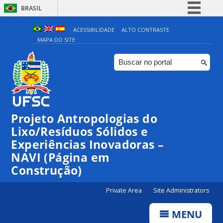
BRASIL
Simplifique!
ACESSIBILIDADE
ALTO CONTRASTE
MAPA DO SITE
Comunica BR
Participe
Acesso à informação
Legislação
Canais
Projeto Antropologias do
Lixo/Resíduos Sólidos e
Experiências Inovadoras –
NAVI (Página em
Construção)
Private Area
Site Administrators
MENU