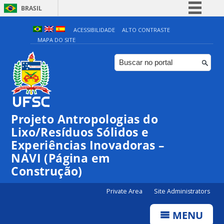
BRASIL
Simplifique!
ACESSIBILIDADE
ALTO CONTRASTE
MAPA DO SITE
Comunica BR
Participe
Acesso à informação
Legislação
Canais
Projeto Antropologias do
Lixo/Resíduos Sólidos e
Experiências Inovadoras –
NAVI (Página em
Construção)
Private Area
Site Administrators
MENU