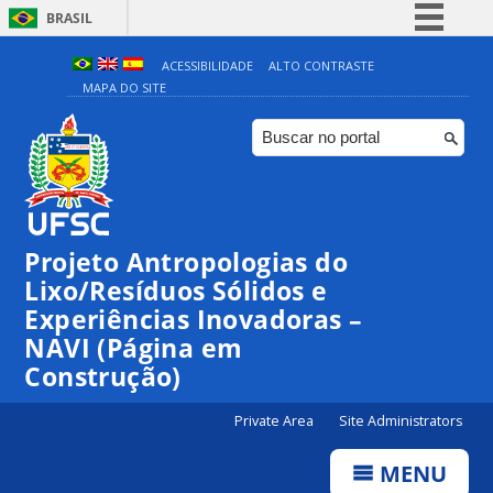
BRASIL
Simplifique!
ACESSIBILIDADE
ALTO CONTRASTE
MAPA DO SITE
Comunica BR
Participe
Acesso à informação
Legislação
Canais
Projeto Antropologias do
Lixo/Resíduos Sólidos e
Experiências Inovadoras –
NAVI (Página em
Construção)
Private Area
Site Administrators
MENU