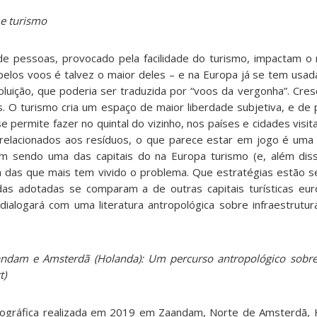
 e turismo
e pessoas, provocado pela facilidade do turismo, impactam o
elos voos é talvez o maior deles – e na Europa já se tem usa
luição, que poderia ser traduzida por “voos da vergonha”. Cresc
. O turismo cria um espaço de maior liberdade subjetiva, e de 
e permite fazer no quintal do vizinho, nos países e cidades visi
s relacionados aos resíduos, o que parece estar em jogo é um
m sendo uma das capitais do na Europa turismo (e, além diss
uma das que mais tem vivido o problema. Que estratégias estão 
as adotadas se comparam a de outras capitais turísticas eur
ialogará com uma literatura antropológica sobre infraestrutur
andam e Amsterdã (Holanda): Um percurso antropológico sobre
t)
nográfica realizada em 2019 em Zaandam, Norte de Amsterdã, 