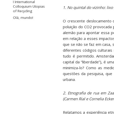
I International
Colloquium Utopias
1. No quintal do vizinho: lixo
of Recycling
Olá, mundo!
O crescente deslocamento d
poluição do CO2 provocada p
alemão para apontar essa po
em relação a esses impactos
que se não se faz em casa, s
diferentes códigos culturai
tudo é permitido. Amsterda
capital da “liberdade”), é 
minimiza-lo? Como as medid
questões da pesquisa, que d
urbana.
2. Etnografia de rua em Za
(Carmen Rial e Cornelia Ecker
Relatamos a experiência et