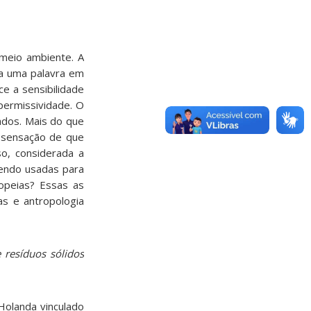
 meio ambiente. A
da uma palavra em
e a sensibilidade
permissividade. O
tados. Mais do que
a sensação de que
o, considerada a
sendo usadas para
opeias? Essas as
as e antropologia
 resíduos sólidos
Holanda vinculado