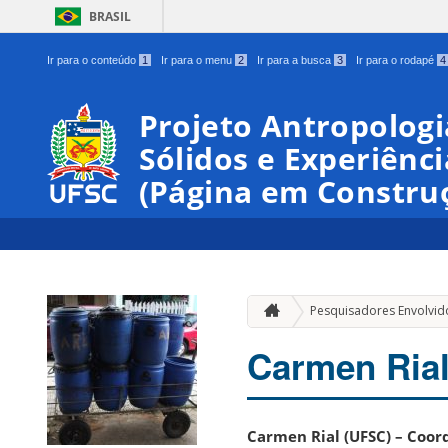
BRASIL
Ir para o conteúdo
1
Ir para o menu
2
Ir para a busca
3
Ir para o rodapé
4
Projeto Antropologi
Sólidos e Experiênc
(Página em Constru
Pesquisadores Envolvid
Carmen Ria
Carmen Rial (UFSC) – Coo