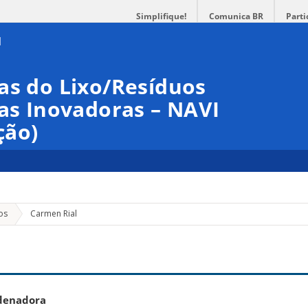
Simplifique!
Comunica BR
Parti
as do Lixo/Resíduos
ias Inovadoras – NAVI
ção)
os
Carmen Rial
l
rdenadora